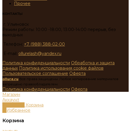
Прочее
КОНТАКТЫ
г. Ульяновск
Режим работы: 10:00 -18:00, 13:00-14:00 перерыв, без
выходных
Телефон:
+7 (988) 388-02-00
E-mail:
ollurelash@yandex.ru
Политика конфиденциальности
Обработка и защита
данных
Политика использования cookie файлов
Пользовательское соглашение
Оферта
ollure.ru
Все права защищены. Любое копирование материалов
запрещено правообладателем.
Политика конфиденциальности
Оферта
Магазин
Аккаунт
0
пунктов
Корзина
0
Избранное
Корзина
закрыть