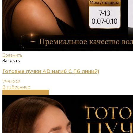
Сравнить
Закрыть
Готовые пучки 4D изгиб C (16 линий)
799,00
₽
В избранное
Выберите параметры