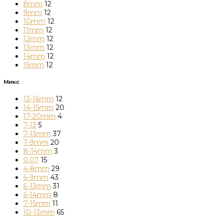
8mm
12
9mm
12
10mm
12
11mm
12
12mm
12
13mm
12
14mm
12
15mm
12
Микс
13-16mm
12
14-15mm
20
17-20mm
4
7-13
5
7-13mm
37
7-9mm
20
8-14mm
3
0.07
15
4-8mm
29
6-9mm
43
6-13mm
31
6-14mm
8
7-15mm
11
10-13mm
65