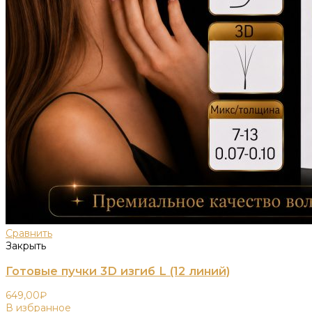
Сравнить
Закрыть
Готовые пучки 3D изгиб L (12 линий)
649,00
₽
В избранное