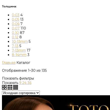
Толщина:
0.03
4
0.05
13
0.06
7
0.07
110
0.10
87
0.12
8
10-13mm
5
7-13
5
7-13mm
17
8-14mm
3
Главная
Каталог
Отображение 1–30 из 135
Показать фильтры
Показать
9
24
36