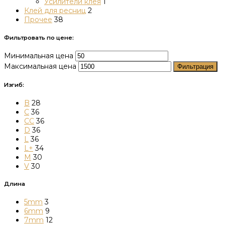
Усилители клея
1
Клей для ресниц
2
Прочее
38
Фильтровать по цене:
Минимальная цена
Максимальная цена
Фильтрация
Изгиб:
B
28
C
36
CC
36
D
36
L
36
L+
34
M
30
V
30
Длина
5mm
3
6mm
9
7mm
12