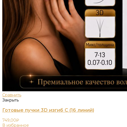
Сравнить
Закрыть
Готовые пучки 3D изгиб C (16 линий)
749,00
₽
В избранное