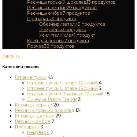
Ресницы горький шоколад
13
продуктов
Ресницы цветные
29
продуктов
Ресницы омбре
7
продуктов
Препараты
3
продукта
Обезжириватели
0
продуктов
Ремуверы
2
продукта
Усилители клея
1
продукт
Клей для ресниц
2
продукта
Прочее
38
продуктов
закрыть
Категории товаров
Готовые пучки
45
Готовые пучки U shape 12 линий
4
Готовые пучки U shape 16 линий
5
Готовые пучки Объёмные 12 линий
18
Линейка Pretty Trends
3
Ресницы черные
20
Ресницы горький шоколад
13
Ресницы цветные
29
Ресницы омбре
7
Препараты
3
Ремуверы
2