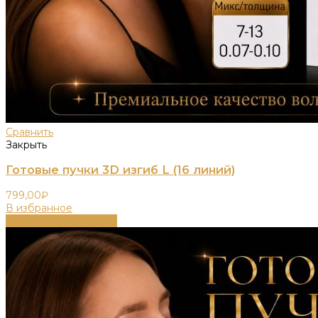
Сравнить
Закрыть
Готовые пучки 3D изгиб L (16 линий)
799,00
₽
В избранное
Выберите параметры