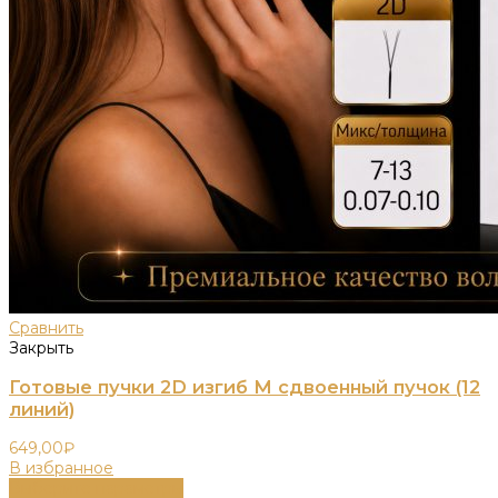
Сравнить
Закрыть
Готовые пучки 2D изгиб M сдвоенный пучок (12
линий)
649,00
₽
В избранное
Выберите параметры