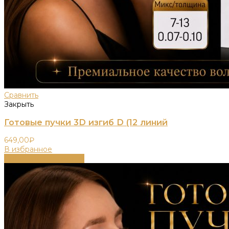
Сравнить
Закрыть
Готовые пучки 3D изгиб D (12 линий
649,00
₽
В избранное
Выберите параметры