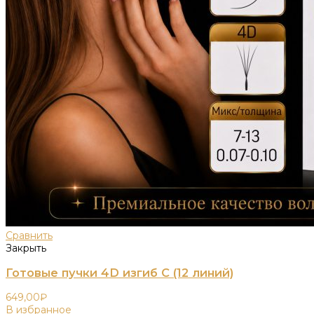
Сравнить
Закрыть
Готовые пучки 4D изгиб C (12 линий)
649,00
₽
В избранное