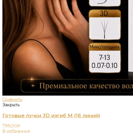
Сравнить
Закрыть
Готовые пучки 3D изгиб M (16 линий)
799,00
₽
В избранное