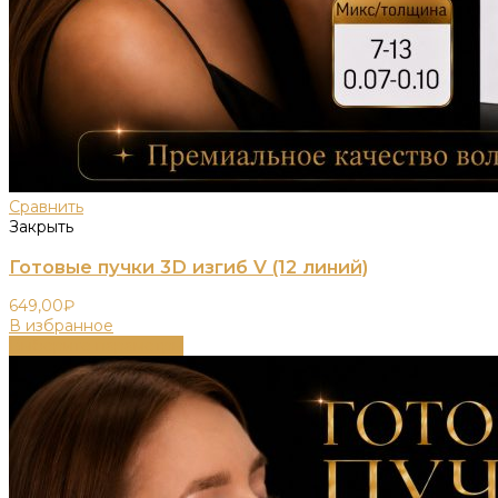
Сравнить
Закрыть
Готовые пучки 3D изгиб V (12 линий)
649,00
₽
В избранное
Выберите параметры