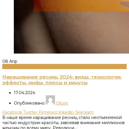
08
Апр
Информация
Наращивание ресниц 2024: виды, технологии,
эффекты, мифы, плюсы и минусы
17.04.2024
Опубликовано
Ollure
Facebook
Twitter
Pinterest
linkedin
Telegram
В наше время наращивание ресниц стало неотъемлемой
частью индустрии красоты, завоевав внимание миллионов
женщин по всему миру. Революци...