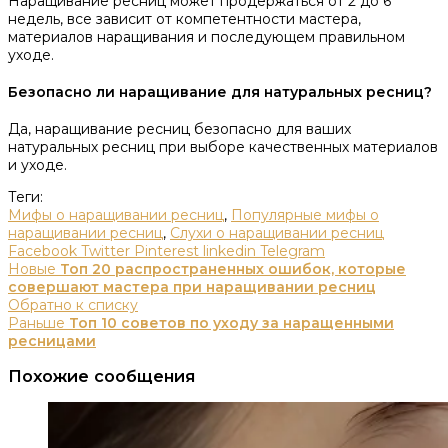
Наращивание ресниц может продержаться от 2 до 6
недель, все зависит от компетентности мастера,
материалов наращивания и последующем правильном
уходе.
Безопасно ли наращивание для натуральных ресниц?
Да, наращивание ресниц безопасно для ваших
натуральных ресниц при выборе качественных материалов
и уходе.
Теги:
Мифы о наращивании ресниц
,
Популярные мифы о
наращивании ресниц
,
Слухи о наращивании ресниц
Facebook
Twitter
Pinterest
linkedin
Telegram
Новые
Топ 20 распространенных ошибок, которые
совершают мастера при наращивании ресниц
Обратно к списку
Раньше
Топ 10 советов по уходу за наращенными
ресницами
Похожие сообщения