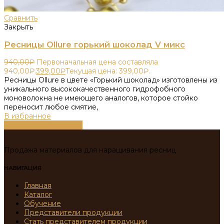
Сравнить
Закрыть
Ресницы Ollure горький шоколад V микс
940,00
₽
Первоначальная цена составляла
940,00₽.
399,00
₽
Текущая цена: 399,00₽.
Ресницы Ollure в цвете «Горький шоколад» изготовлены из
уникального высококачественного гидрофобного
моноволокна не имеющего аналогов, которое стойко
переносит любое смятие,
В избранное
Выберите параметры
Продажа материалов для наращивания ресниц
НАВИГАЦИЯ
Главная
Каталог
Обучение
Представители продукции
Стать представителем продукции