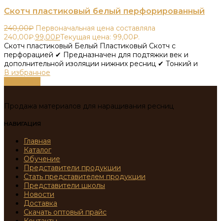
Скотч пластиковый белый перфорированный
240,00
₽
Первоначальная цена составляла
240,00₽.
99,00
₽
Текущая цена: 99,00₽.
Скотч пластиковый Белый Пластиковый Скотч с
перфорацией ✔ Предназначен для подтяжки век и
дополнительной изоляции нижних ресниц ✔ Тонкий и
В избранное
В корзину
Продажа материалов для наращивания ресниц
НАВИГАЦИЯ
Главная
Каталог
Обучение
Представители продукции
Стать представителем продукции
Представители школы
Новости
Доставка
Скачать оптовый прайс