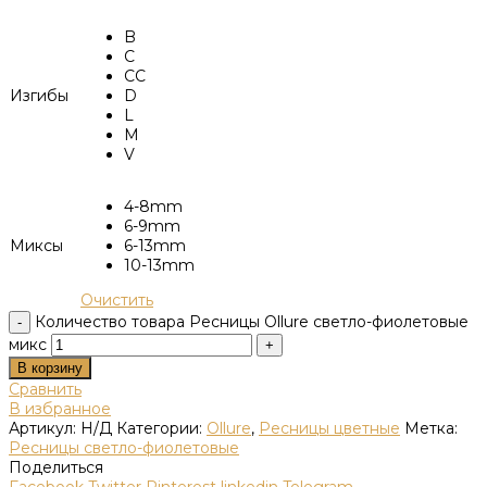
B
C
CC
Изгибы
D
L
M
V
4-8mm
6-9mm
Миксы
6-13mm
10-13mm
Очистить
Количество товара Ресницы Ollure светло-фиолетовые
микс
В корзину
Сравнить
В избранное
Артикул:
Н/Д
Категории:
Ollure
,
Ресницы цветные
Метка:
Ресницы светло-фиолетовые
Поделиться
Facebook
Twitter
Pinterest
linkedin
Telegram