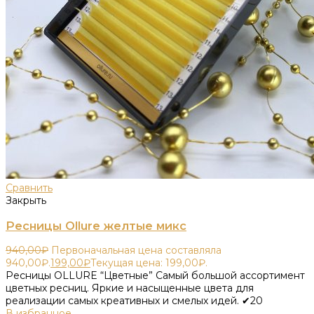
Сравнить
Закрыть
Ресницы Ollure желтые микс
940,00
₽
Первоначальная цена составляла
940,00₽.
199,00
₽
Текущая цена: 199,00₽.
Ресницы OLLURE “Цветные” Самый большой ассортимент
цветных ресниц. Яркие и насыщенные цвета для
реализации самых креативных и смелых идей. ✔20
В избранное