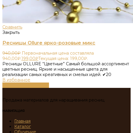
Сравнить
Закрыть
Ресницы Ollure ярко-розовые микс
940,00
₽
Первоначальная цена составляла
940,00₽.
199,00
₽
Текущая цена: 199,00₽.
Ресницы OLLURE “Цветные” Самый большой ассортимент
цветных ресниц. Яркие и насыщенные цвета для
реализации самых креативных и смелых идей. ✔20
В избранное
Выберите параметры
Продажа материалов для наращивания ресниц
НАВИГАЦИЯ
Главная
Каталог
Обучение