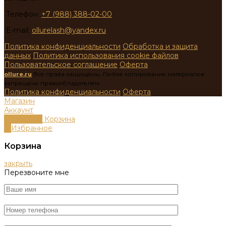
Телефон:
+7 (988) 388-02-00
E-mail:
ollurelash@yandex.ru
Политика конфиденциальности
Обработка и защита
данных
Политика использования cookie файлов
Пользовательское соглашение
Оферта
ollure.ru
Все права защищены. Любое копирование материалов
запрещено правообладателем.
Политика конфиденциальности
Оферта
Магазин
Аккаунт
0
пунктов
Корзина
0
Избранное
Корзина
закрыть
Перезвоните мне