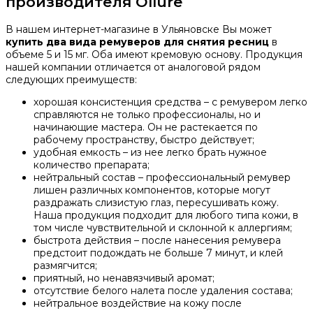
производителя Ollure
В нашем интернет-магазине в Ульяновске Вы может
купить два вида ремуверов для снятия ресниц
в
объеме 5 и 15 мг. Оба имеют кремовую основу. Продукция
нашей компании отличается от аналоговой рядом
следующих преимуществ:
хорошая консистенция средства – с ремувером легко
справляются не только профессионалы, но и
начинающие мастера. Он не растекается по
рабочему пространству, быстро действует;
удобная емкость – из нее легко брать нужное
количество препарата;
нейтральный состав – профессиональный ремувер
лишен различных компонентов, которые могут
раздражать слизистую глаз, пересушивать кожу.
Наша продукция подходит для любого типа кожи, в
том числе чувствительной и склонной к аллергиям;
быстрота действия – после нанесения ремувера
предстоит подождать не больше 7 минут, и клей
размягчится;
приятный, но ненавязчивый аромат;
отсутствие белого налета после удаления состава;
нейтральное воздействие на кожу после