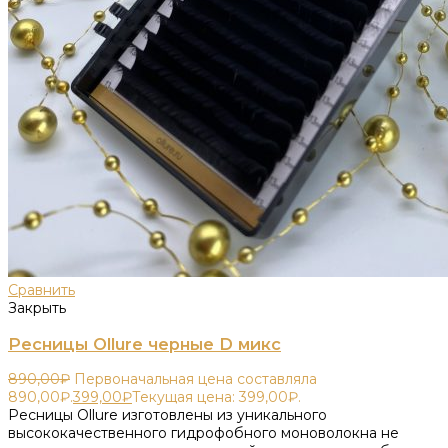
Сравнить
Закрыть
Ресницы Ollure черные D микс
890,00
₽
Первоначальная цена составляла
890,00₽.
399,00
₽
Текущая цена: 399,00₽.
Ресницы Ollure изготовлены из уникального
высококачественного гидрофобного моноволокна не