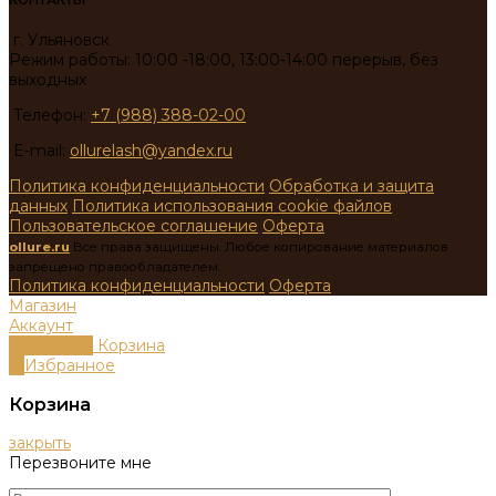
КОНТАКТЫ
г. Ульяновск
Режим работы: 10:00 -18:00, 13:00-14:00 перерыв, без
выходных
Телефон:
+7 (988) 388-02-00
E-mail:
ollurelash@yandex.ru
Политика конфиденциальности
Обработка и защита
данных
Политика использования cookie файлов
Пользовательское соглашение
Оферта
ollure.ru
Все права защищены. Любое копирование материалов
запрещено правообладателем.
Политика конфиденциальности
Оферта
Магазин
Аккаунт
0
пунктов
Корзина
0
Избранное
Корзина
закрыть
Перезвоните мне