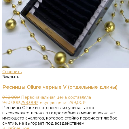
Сравнить
Закрыть
Ресницы Ollure черные V (отдельные длины)
940,00
₽
Первоначальная цена составляла
940,00₽.
299,00
₽
Текущая цена: 299,00₽.
Ресницы Ollure изготовлены из уникального
высококачественного гидрофобного моноволокна не
имеющего аналогов, которое стойко переносит любое
смятие, не выгорает под воздействием
В избранное