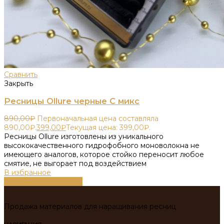
Сравнить
Закрыть
Ресницы Ollure черные С микс
890,00
₽
Первоначальная цена составляла
890,00₽.
399,00
₽
Текущая цена: 399,00₽.
Ресницы Ollure изготовлены из уникального
высококачественного гидрофобного моноволокна не
имеющего аналогов, которое стойко переносит любое
смятие, не выгорает под воздействием
В избранное
Выберите параметры
Продажа материалов для наращивания ресниц