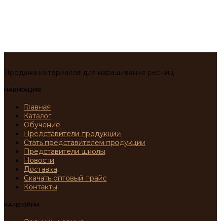
Продажа материалов для наращивания ресниц
НАВИГАЦИЯ
Главная
Каталог
Обучение
Представители продукции
Стать представителем продукции
Представители школы
Новости
Доставка
Скачать оптовый прайс
Контакты
КАТЕГОРИИ