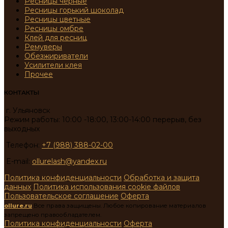
Ресницы черные
Ресницы горький шоколад
Ресницы цветные
Ресницы омбре
Клей для ресниц
Ремуверы
Обезжириватели
Усилители клея
Прочее
КОНТАКТЫ
г. Ульяновск
Режим работы: 10:00 -18:00, 13:00-14:00 перерыв, без
выходных
Телефон:
+7 (988) 388-02-00
E-mail:
ollurelash@yandex.ru
Политика конфиденциальности
Обработка и защита
данных
Политика использования cookie файлов
Пользовательское соглашение
Оферта
ollure.ru
Все права защищены. Любое копирование материалов
запрещено правообладателем.
Политика конфиденциальности
Оферта