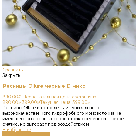
Сравнить
Закрыть
Ресницы Ollure черные D микс
890,00
₽
Первоначальная цена составляла
890,00₽.
399,00
₽
Текущая цена: 399,00₽.
Ресницы Ollure изготовлены из уникального
высококачественного гидрофобного моноволокна не
имеющего аналогов, которое стойко переносит любое
смятие, не выгорает под воздействием
В избранное
Выберите параметры