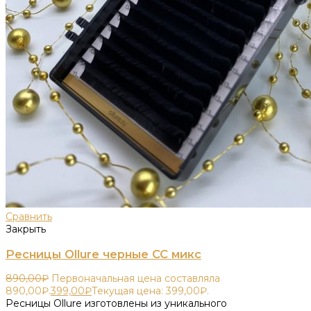
Сравнить
Закрыть
Ресницы Ollure черные СС микс
890,00
₽
Первоначальная цена составляла
890,00₽.
399,00
₽
Текущая цена: 399,00₽.
Ресницы Ollure изготовлены из уникального