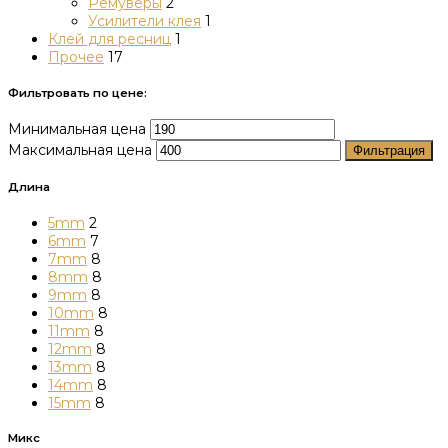
Ремуверы
2
Усилители клея
1
Клей для ресниц
1
Прочее
17
Фильтровать по цене:
Минимальная цена
Максимальная цена
Фильтрация
Длина
5mm
2
6mm
7
7mm
8
8mm
8
9mm
8
10mm
8
11mm
8
12mm
8
13mm
8
14mm
8
15mm
8
Микс