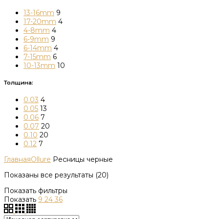
13-16mm
9
17-20mm
4
4-8mm
4
6-9mm
9
6-14mm
4
7-15mm
6
10-13mm
10
Толщина:
0.03
4
0.05
13
0.06
7
0.07
20
0.10
20
0.12
7
Главная
Ollure
Ресницы черные
Показаны все результаты (20)
Показать фильтры
Показать
9
24
36