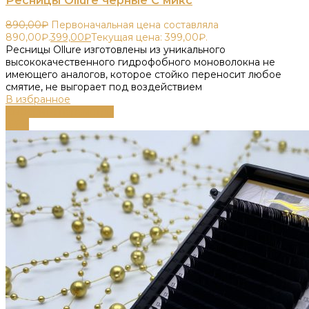
Ресницы Ollure черные С микс
890,00
₽
Первоначальная цена составляла
890,00₽.
399,00
₽
Текущая цена: 399,00₽.
Ресницы Ollure изготовлены из уникального
высококачественного гидрофобного моноволокна не
имеющего аналогов, которое стойко переносит любое
смятие, не выгорает под воздействием
В избранное
Выберите параметры
-66%