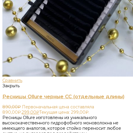
Сравнить
Закрыть
Ресницы Ollure черные CC (отдельные длины)
890,00
₽
Первоначальная цена составляла
890,00₽.
299,00
₽
Текущая цена: 299,00₽.
Ресницы Ollure изготовлены из уникального
высококачественного гидрофобного моноволокна не
имеющего аналогов, которое стойко переносит любое