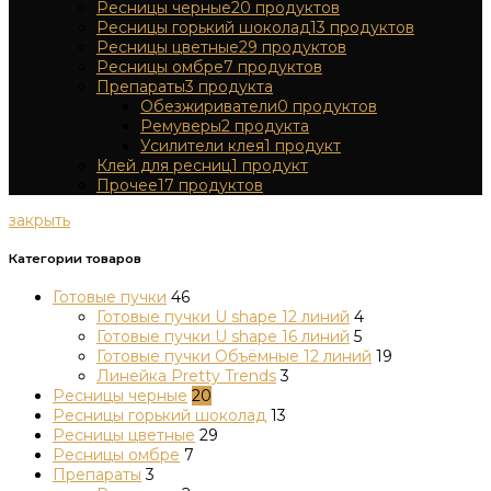
Ресницы черные
20
продуктов
Ресницы горький шоколад
13
продуктов
Ресницы цветные
29
продуктов
Ресницы омбре
7
продуктов
Препараты
3
продукта
Обезжириватели
0
продуктов
Ремуверы
2
продукта
Усилители клея
1
продукт
Клей для ресниц
1
продукт
Прочее
17
продуктов
закрыть
Категории товаров
Готовые пучки
46
Готовые пучки U shape 12 линий
4
Готовые пучки U shape 16 линий
5
Готовые пучки Объёмные 12 линий
19
Линейка Pretty Trends
3
Ресницы черные
20
Ресницы горький шоколад
13
Ресницы цветные
29
Ресницы омбре
7
Препараты
3