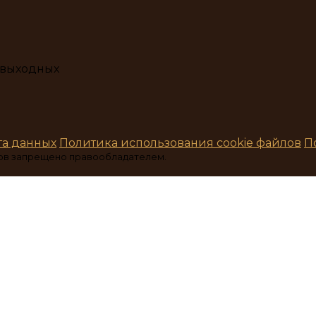
з выходных
та данных
Политика использования cookie файлов
П
ов запрещено правообладателем.