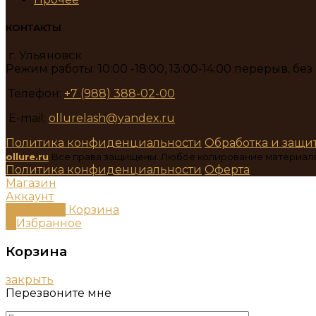
КОНТАКТЫ
г. Ульяновск
Режим работы: 10:00 -18:00, 13:00-14:00 перерыв, бе
Телефон:
+7 (988) 388-02-00
E-mail:
ollurelash@yandex.ru
Политика конфиденциальности
Обработка и защи
ollure.ru
Все права защищены. Любое копирование материал
Политика конфиденциальности
Оферта
Магазин
Аккаунт
0
пунктов
Корзина
0
Избранное
Корзина
закрыть
Перезвоните мне