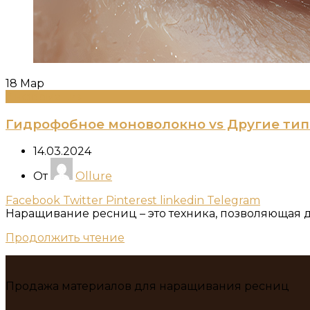
18
Мар
Информация
Гидрофобное моноволокно vs Другие ти
14.03.2024
От
Ollure
Facebook
Twitter
Pinterest
linkedin
Telegram
Наращивание ресниц – это техника, позволяющая д
Продолжить чтение
Продажа материалов для наращивания ресниц