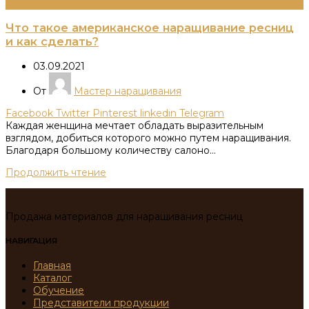
Информация
Что такое американское наращивание ресниц
и как сделать?
03.09.2021
От
Мастер наращивания
Facebook
Twitter
Pinterest
linkedin
Telegram
Каждая женщина мечтает обладать выразительным
взглядом, добиться которого можно путем наращивания.
Благодаря большому количеству салоно...
Продолжить чтение
Продажа материалов для наращивания ресниц
НАВИГАЦИЯ
Главная
Каталог
Обучение
Представители продукции