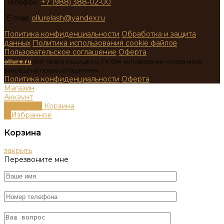
Телефон:
+7 (988) 388-02-00
E-mail:
ollurelash@yandex.ru
Политика конфиденциальности
Обработка и защита
данных
Политика использования cookie файлов
Пользовательское соглашение
Оферта
ollure.ru
Все права защищены. Любое копирование материалов
запрещено правообладателем.
Политика конфиденциальности
Оферта
Магазин
Аккаунт
0
пунктов
Корзина
0
Избранное
Корзина
закрыть
Перезвоните мне