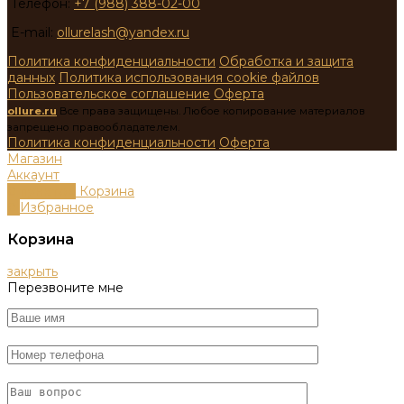
Телефон:
+7 (988) 388-02-00
E-mail:
ollurelash@yandex.ru
Политика конфиденциальности
Обработка и защита
данных
Политика использования cookie файлов
Пользовательское соглашение
Оферта
ollure.ru
Все права защищены. Любое копирование материалов
запрещено правообладателем.
Политика конфиденциальности
Оферта
Магазин
Аккаунт
0
пунктов
Корзина
0
Избранное
Корзина
закрыть
Перезвоните мне