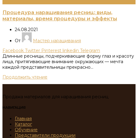
Информация
Процедура наращивания ресниц: виды,
материалы, время процедуры и эффекты
24.08.2021
От
Мастер наращивания
Facebook
Twitter
Pinterest
linkedin
Telegram
Длинные ресницы, подчеркивающие форму глаз и красоту
лица, притягивающие внимание окружающих — мечта
каждой представительницы прекрасно...
Продолжить чтение
Продажа материалов для наращивания ресниц
НАВИГАЦИЯ
Главная
Каталог
Обучение
Представители продукции