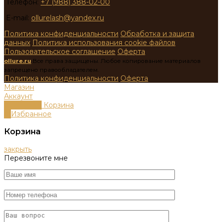
Телефон:
+7 (988) 388-02-00
E-mail:
ollurelash@yandex.ru
Политика конфиденциальности
Обработка и защита
данных
Политика использования cookie файлов
Пользовательское соглашение
Оферта
ollure.ru
Все права защищены. Любое копирование материалов
запрещено правообладателем.
Политика конфиденциальности
Оферта
Магазин
Аккаунт
0
пунктов
Корзина
0
Избранное
Корзина
закрыть
Перезвоните мне