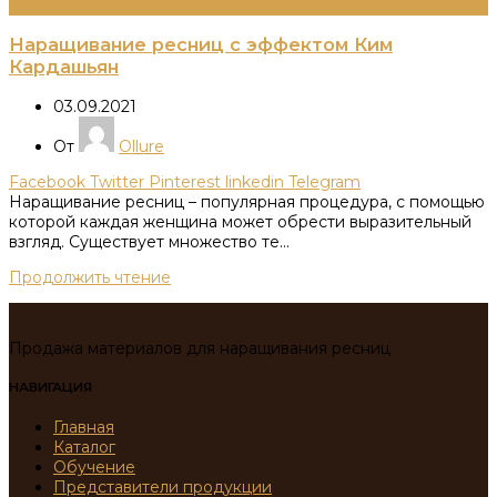
Информация
Наращивание ресниц с эффектом Ким
Кардашьян
03.09.2021
От
Ollure
Facebook
Twitter
Pinterest
linkedin
Telegram
Наращивание ресниц – популярная процедура, с помощью
которой каждая женщина может обрести выразительный
взгляд. Существует множество те...
Продолжить чтение
Продажа материалов для наращивания ресниц
НАВИГАЦИЯ
Главная
Каталог
Обучение
Представители продукции