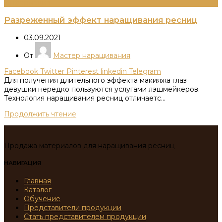
Информация
Разреженный эффект наращивания ресниц
03.09.2021
От
Мастер наращивания
Facebook
Twitter
Pinterest
linkedin
Telegram
Для получения длительного эффекта макияжа глаз
девушки нередко пользуются услугами лэшмейкеров.
Технология наращивания ресниц отличаетс...
Продолжить чтение
Продажа материалов для наращивания ресниц
НАВИГАЦИЯ
Главная
Каталог
Обучение
Представители продукции
Стать представителем продукции